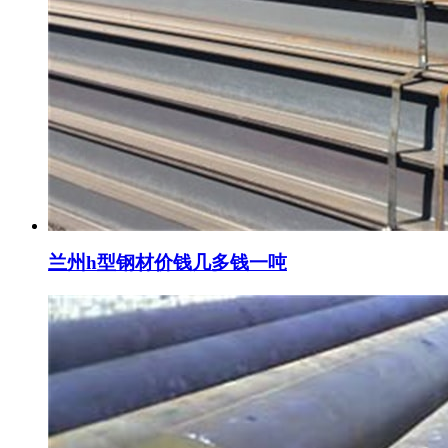
兰州h型钢材价钱几多钱一吨