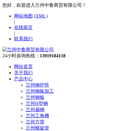
您好，欢迎进入兰州中鲁商贸有限公司！
网站地图
(
XML
）
|
在线留言
|
联系我们
24小时咨询热线：
13919184118
网站首页
关于我们
产品中心
兰州钢护筒
兰州钢板加工
兰州钢板
兰州H型钢
兰州扁钢
兰州工角槽
兰州方管
兰州螺旋管