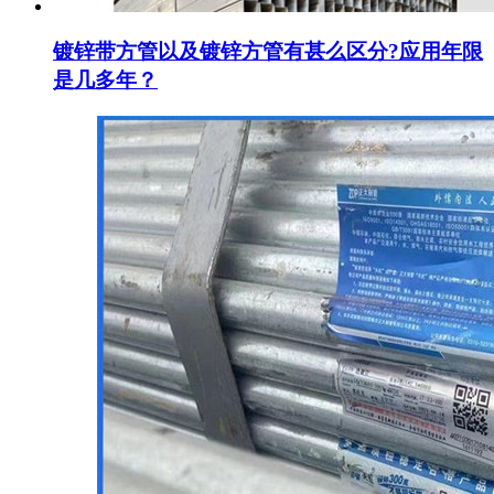
镀锌带方管以及镀锌方管有甚么区分?应用年限
是几多年？