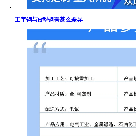
工字钢与H型钢有甚么差异