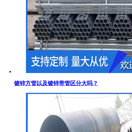
镀锌方管以及镀锌带管区分大吗？