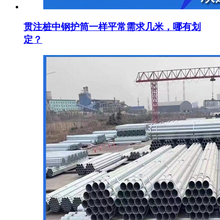
贯注桩中钢护筒一样平常需求几米，哪有划
定？