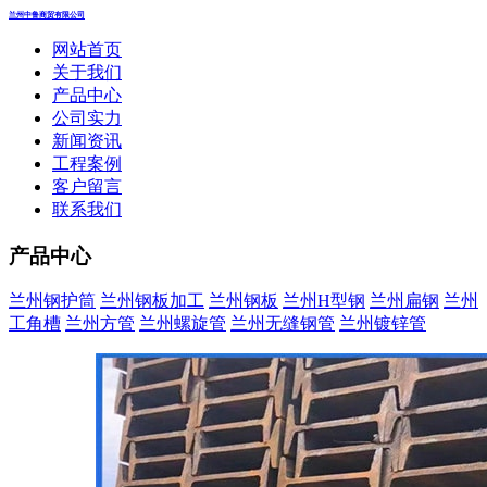
兰州中鲁商贸有限公司
网站首页
关于我们
产品中心
公司实力
新闻资讯
工程案例
客户留言
联系我们
产品中心
兰州钢护筒
兰州钢板加工
兰州钢板
兰州H型钢
兰州扁钢
兰州
工角槽
兰州方管
兰州螺旋管
兰州无缝钢管
兰州镀锌管