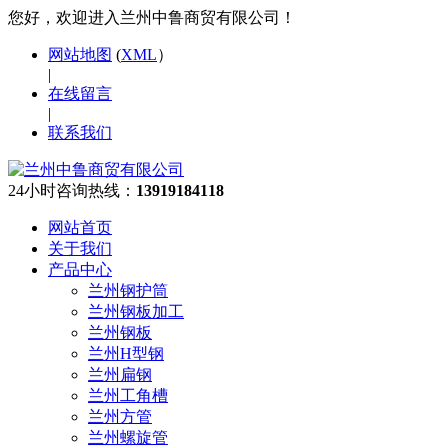
您好，欢迎进入兰州中鲁商贸有限公司！
网站地图
(
XML
）
|
在线留言
|
联系我们
24小时咨询热线：
13919184118
网站首页
关于我们
产品中心
兰州钢护筒
兰州钢板加工
兰州钢板
兰州H型钢
兰州扁钢
兰州工角槽
兰州方管
兰州螺旋管