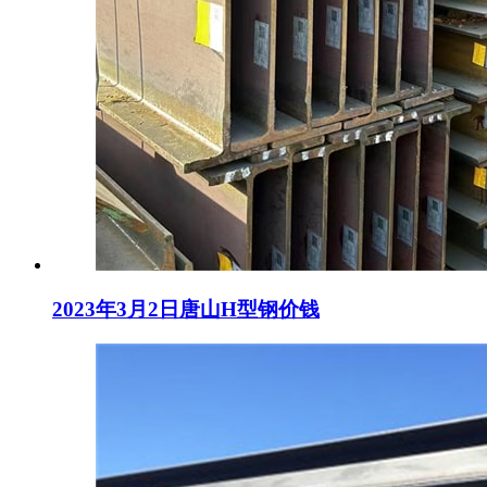
2023年3月2日唐山H型钢价钱