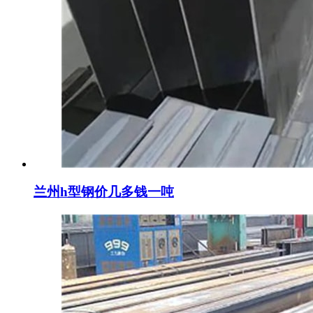
兰州h型钢价几多钱一吨