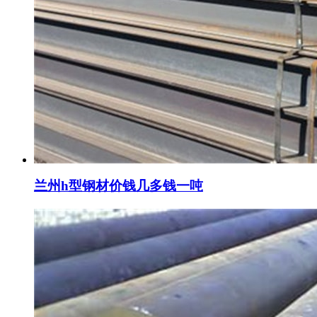
兰州h型钢材价钱几多钱一吨