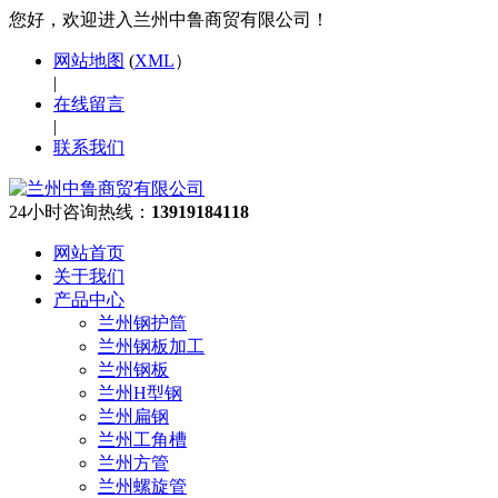
您好，欢迎进入兰州中鲁商贸有限公司！
网站地图
(
XML
）
|
在线留言
|
联系我们
24小时咨询热线：
13919184118
网站首页
关于我们
产品中心
兰州钢护筒
兰州钢板加工
兰州钢板
兰州H型钢
兰州扁钢
兰州工角槽
兰州方管
兰州螺旋管