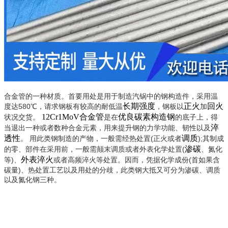
合金管的一种材质。首要用处是用于制造汽锅中的钢构造件，采用温
长期强度
正火
回火
度达580℃，请求钢板有较高的耐低温
，钢板以
加
12Cr1MoV合金管
优良碳素构造钢
状况交货。
是在
的底子上，得
淬
当退出一种或者数种合金元素，用来提升钢的力学功能、韧性以及
透性
调质
。 用此类钢制造的产物，一般需经热处置(正火或者
);其制成
渗碳
的零、部件在采用前，一般需颠末调质或者外表化学处置(
、氮化
外表淬火
等)、
或者高频淬火等处置。因而，凭据化学成份(首如果含
碳量)、热处置工艺以及用处的分歧，此类钢大抵又可分为渗碳、调质
以及氮化钢三种。