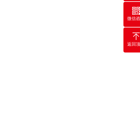
微信
返回