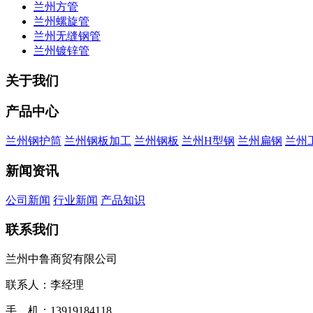
兰州方管
兰州螺旋管
兰州无缝钢管
兰州镀锌管
关于我们
产品中心
兰州钢护筒
兰州钢板加工
兰州钢板
兰州H型钢
兰州扁钢
兰州
新闻资讯
公司新闻
行业新闻
产品知识
联系我们
兰州中鲁商贸有限公司
联系人：李经理
手 机：13919184118