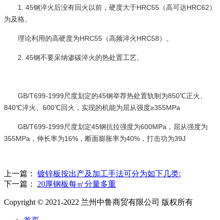
1. 45钢淬火后没有回火以前，硬度大于HRC55（高可达HRC62）
为及格。
理论利用的高硬度为HRC55（高频淬火HRC58）。
2. 45钢不要采纳渗碳淬火的热处置工艺。
GB/T699-1999尺度划定的45钢举荐热处置轨制为850℃正火、
840℃淬火、600℃回火，实现的机能为屈从强度≥355MPa
GB/T699-1999尺度划定45钢抗拉强度为600MPa，屈从强度为
355MPa，伸长率为16%，断面膨胀率为40%，打击功为39J
上一篇：
镀锌板按出产及加工手法可分为如下几类:
下一篇：
20厚钢板每㎡分量多重
Copyright © 2021-2022 兰州中鲁商贸有限公司 版权所有