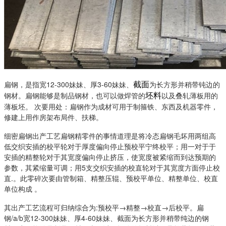
扁钢，是指宽12-300妹妹、厚3-60妹妹、
为长方形并稍带钝边的
截面
钢材。扁钢能够是制品钢材，也可以做焊管的
以及叠轧薄板用的
坯料
薄板坯。 次要用处：扁钢作为成材可用于制箍铁、东西及机器零件，
修建上用作房架布局件、扶梯。
细密扁钢出产工艺扁钢精零件的事情道理是将冷态扁钢毛坏用两组高
低交织安插的校平轮对于厚度偏向停止预校平宁终校平；用一对于于
安插的精整轮对于其宽度偏向停止挤压，使宽度被紧缩而到达预期的
参数，其紧缩量可调；用5支交织安插的校直轮对于其宽度方面停止校
直.。此零碎次要由管制箱、精整压辊、预校平单位、精整单位、校直
单位构成 。
其出产工艺流程可归纳综合为:预校平→精整→校直→后校平。扁
钢/a/b宽12-300妹妹、厚4-60妹妹、截面为长方形并稍带纯边的钢